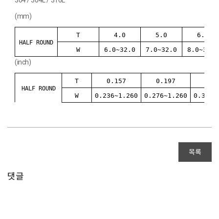
(mm)
T
4.0
5.0
6.0
HALF ROUND
W
6.0~32.0
7.0~32.0
8.0~31.7
(inch)
T
0.157
0.197
0.2
HALF ROUND
W
0.236~1.260
0.276~1.260
0.315~
목록
댓글