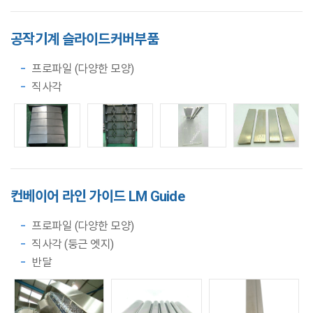
공작기계
슬라이드커버
부품
프로파일 (다양한 모양)
직사각
컨베이어 라인
가이드
LM Guide
프로파일 (다양한 모양)
직사각 (둥근 엣지)
반달