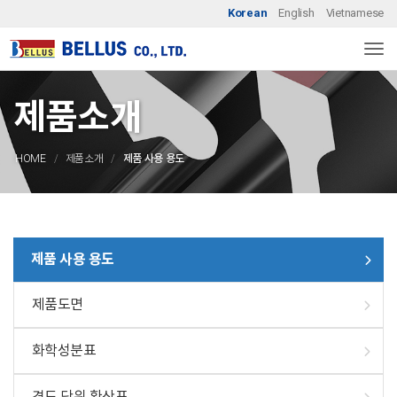
Korean
English
Vietnamese
Togg
제품소개
HOME
제품소개
제품 사용 용도
제품 사용 용도
제품도면
화학성분표
경도 단위 환산표